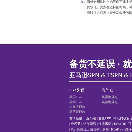
A：
海外仓相比国内仓库而言成本
比较低。卖家在选择的时候，
可以很大程度上避免乱收费的
备货不延误 · 
亚马逊SPN & TSPN &
FBA头程
海外仓
美国FBA
美国海外仓
英欧FBA
英德海外仓
加拿大FBA
墨西哥FBA
友情链接：
亚马逊
|
赛狐ERP
|
特讯财税管
|
欧税通
|
结行国际
|
连连国际
|
EchoTik
|
豆
|
Veryfb跨境出海营销
|
易鲸
|
KiloProxy纯