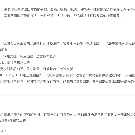
，是专业从事进出口货物的仓储、装箱、拆箱、配送、分拣等一体化的综合性仓库，仓库面积近
。其服务范围广泛而深入：一件代发、大货中转、FBA退货换标以及其他增值服务。
于德国人口最密集的北威州杜伊斯堡港区，紧邻亚马逊热门仓DTM2仓，也是中欧班列终点
的距离。
，沟通无阻，响应迅捷，运营效率提升
实现，使订单极速出库
更换到产品拍照、尺寸测量、外观检验、包装换新
HL、GLS、DPD建立稳固合作，同时与当地多家卡车运输公司保持着长期的紧密协作，末端配
智能订单管理、实时精准监控库存数据。已成功与赛盒ERP、领星ERP及赛狐ERP完成海外
的需求和服务内容有所不同，有简单的也有复杂的 。例如海外仓退货换标业务，一般来说退
仓储费+尾程转运费
踩坑？