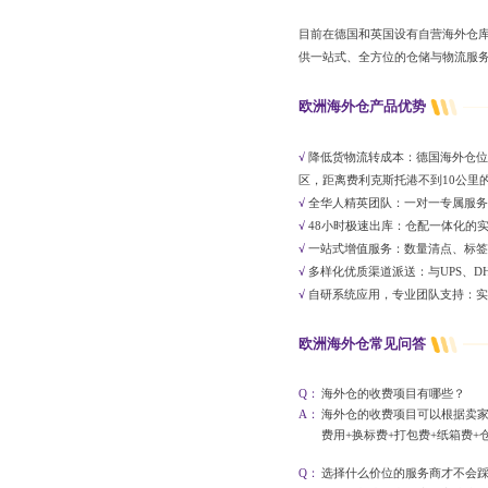
目前在德国和英国设有自营海外仓库
供一站式、全方位的仓储与物流服务
欧洲海外仓产品优势
√
降低货物流转成本：德国海外仓位
区，距离费利克斯托港不到10公里
√
全华人精英团队：一对一专属服务
√
48小时极速出库：仓配一体化的
√
一站式增值服务：数量清点、标签
√
多样化优质渠道派送：与UPS、D
√
自研系统应用，专业团队支持：实现
欧洲海外仓常见问答
Q：
海外仓的收费项目有哪些？
A：
海外仓的收费项目可以根据卖家
费用+换标费+打包费+纸箱费+
Q：
选择什么价位的服务商才不会