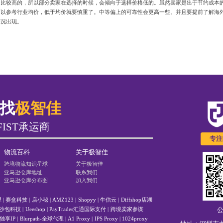
是比较高的，所以部分卖家在选择的时候，会倾向于选择价格低的。虽然卖家是出于节约成本
可以参考行业均价，低于均价就要慎重了。中等偏上的可靠性会更高一些。并且要提前了解海
情况出现。
就找
极智佳
 FIST承运商
专注
物流百科
关于极智佳
跨境物流知识星球
关于极智佳
亚马逊仓库地址
联系我们
亚马逊仓库分布图
加入我们
理
|
赛盒科技
|
店小秘
|
AMZ123
|
Shopyy
|
牛信云
|
Diffshop店湖
沙包科技
|
Ueeshop
|
PayTrades汇通国际支付
|
跨境卖家参谋
净独享IP
|
Blurpath-全球代理
|
A1 Proxy
|
IPS Proxy
|
1024proxy