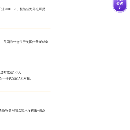
20000㎡。极智佳海外仓可提
站。英国海外仓位于英国伊普斯威奇
送时效达1-3天
仓一件代发的API对接。
货换标费用包含出入库费用+清点