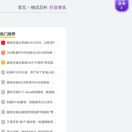
首页
>
物流百科
行业资讯
热门推荐
极智佳速运亮相KACE2026，以欧美FBA头程与海外仓服务助力品牌出海
1
2026欧盟PPWR包装法与EUDR毁林法案解读：欧洲跨境卖家合规自查指南
2
极智佳速运斩获2026“中基杯”跨境篮球争霸赛季军 | 热血不止，跨境人逐梦篮途
3
欧洲中大件出海，终于有了更省心的仓配方案
4
极智佳速运6月欧美FBA头程报告：英欧空运快至4天，美国海运快至13天
5
鹿特丹港ECT Delta持续拥堵，船期延误7-10天！欧洲海运备货务必预留缓冲时间
6
欧盟BTI全解读：智能家具出口清关，如何提前规避归类争议与补税风险？
7
极智佳速运斩获跨境电商“跨超杯”季军，20粒进球成赛事最强火力！
8
不是所有“架子”都涉案！欧盟钢制货架调查范围一次说清
9
展会回顾｜极智佳速运×新链国际亮相广州跨交会，精彩收官！
10