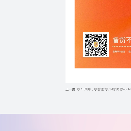
上一篇:
🦌 10周年，极智佳“极小鹿”向你say h