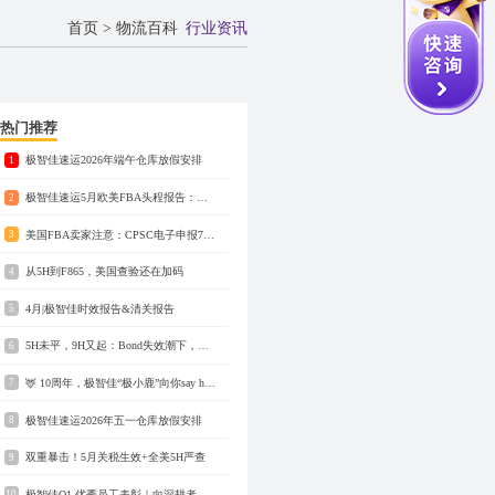
首页
>
物流百科
行业资讯
热门推荐
极智佳速运2026年端午仓库放假安排
1
极智佳速运5月欧美FBA头程报告：英欧空运快至4.6天，美国海运快至13天
2
美国FBA卖家注意：CPSC电子申报7月8日实施，请自查产品认证
3
从5H到F865，美国查验还在加码
4
4月|极智佳时效报告&清关报告
5
5H未平，9H又起：Bond失效潮下，一批货柜正在被锁
6
🦌 10周年，极智佳“极小鹿”向你say hi！
7
极智佳速运2026年五一仓库放假安排
8
双重暴击！5月关税生效+全美5H严查
9
极智佳Q1 优秀员工表彰｜向深耕者致敬
10