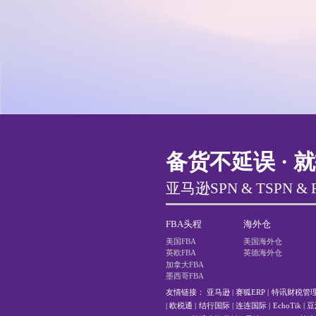
备货不延误 · 
亚马逊SPN & TSPN &
FBA头程
海外仓
美国FBA
美国海外仓
英欧FBA
英德海外仓
加拿大FBA
墨西哥FBA
友情链接：
亚马逊
|
赛狐ERP
|
特讯财税管
|
欧税通
|
结行国际
|
连连国际
|
EchoTik
|
豆