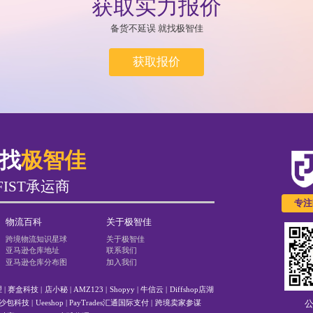
获取实力报价
备货不延误 就找极智佳
获取报价
就找
极智佳
 FIST承运商
专注
物流百科
关于极智佳
跨境物流知识星球
关于极智佳
亚马逊仓库地址
联系我们
亚马逊仓库分布图
加入我们
理
|
赛盒科技
|
店小秘
|
AMZ123
|
Shopyy
|
牛信云
|
Diffshop店湖
沙包科技
|
Ueeshop
|
PayTrades汇通国际支付
|
跨境卖家参谋