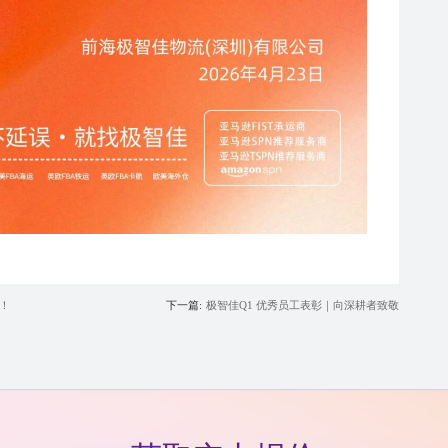
i！
下一篇:
极智佳Q1 优秀员工表彰｜向深耕者致敬