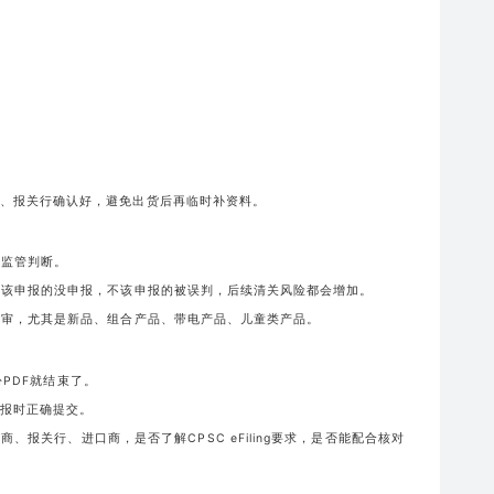
、报关行确认好，避免出货后再临时补资料。
响监管判断。
致该申报的没申报，不该申报的被误判，后续清关风险都会增加。
预审，尤其是新品、组合产品、带电产品、儿童类产品。
一份PDF就结束了。
报时正确提交。
、报关行、进口商，是否了解CPSC eFiling要求，是否能配合核对