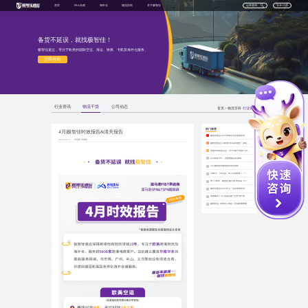
首页
FBA头程
海外仓
物流百科
关于极智佳
运单查询
登录/注册
备货不延误，就找极智佳！
极智佳速运，专注于欧美的国际空运、海运、铁路、卡航及海外仓服务。
立即咨询
行业资讯
物流干货
公司动态
首页
>
物流百科
行业资讯
热门推荐
4月|极智佳时效报告&清关报告
极智佳速运2026年端午仓库放假安排
1
2026-05-13
市场部 市场部
极智佳速运5月欧美FBA头程报告：英欧空运快至4.6天，美国海运快至13天
2
美国FBA卖家注意：CPSC电子申报7月8日实施，请自查产品认证
3
从5H到F865，美国查验还在加码
4
4月|极智佳时效报告&清关报告
5
5H未平，9H又起：Bond失效潮下，一批货柜正在被锁
6
🦌 10周年，极智佳“极小鹿”向你say hi！
7
极智佳速运2026年五一仓库放假安排
8
双重暴击！5月关税生效+全美5H严查
9
极智佳Q1 优秀员工表彰｜向深耕者致敬
10