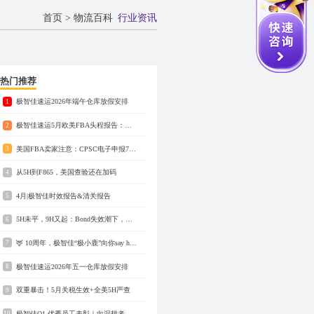
首页
>
物流百科
行业资讯
热门推荐
极智佳速运2026年端午仓库放假安排
1
极智佳速运5月欧美FBA头程报告：英欧空运快至4.6天，美国海运快至13天
2
美国FBA卖家注意：CPSC电子申报7月8日实施，请自查产品认证
3
从5H到F865，美国查验还在加码
4
4月|极智佳时效报告&清关报告
5
5H未平，9H又起：Bond失效潮下，一批货柜正在被锁
6
🦌 10周年，极智佳“极小鹿”向你say hi！
7
极智佳速运2026年五一仓库放假安排
8
双重暴击！5月关税生效+全美5H严查
9
极智佳Q1 优秀员工表彰｜向深耕者致敬
10